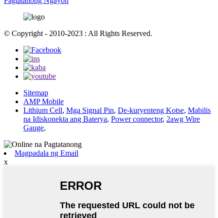
Pagtatanong Ngayon
© Copyright - 2010-2023 : All Rights Reserved.
Sitemap
AMP Mobile
Lithium Cell
,
Mga Signal Pin
,
De-kuryenteng Kotse
,
Mabilis
na Idiskonekta ang Baterya
,
Power connector
,
2awg Wire
Gauge
,
Magpadala ng Email
x