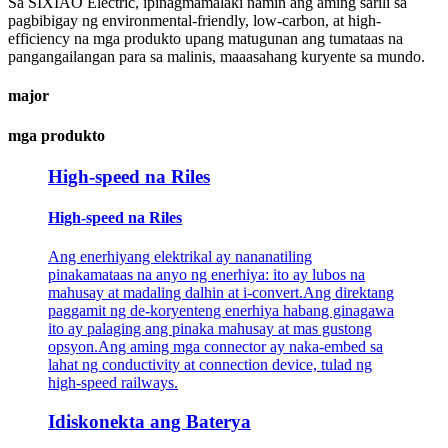
Sa SIXIAO Electric, ipinagmamalaki namin ang aming sarili sa
pagbibigay ng environmental-friendly, low-carbon, at high-
efficiency na mga produkto upang matugunan ang tumataas na
pangangailangan para sa malinis, maaasahang kuryente sa mundo.
major
mga produkto
High-speed na Riles
High-speed na Riles
Ang enerhiyang elektrikal ay nananatiling
pinakamataas na anyo ng enerhiya: ito ay lubos na
mahusay at madaling dalhin at i-convert.Ang direktang
paggamit ng de-koryenteng enerhiya habang ginagawa
ito ay palaging ang pinaka mahusay at mas gustong
opsyon.Ang aming mga connector ay naka-embed sa
lahat ng conductivity at connection device, tulad ng
high-speed railways.
Idiskonekta ang Baterya