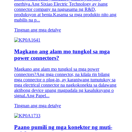
enerhiya.Ang Sixiao Electric Technology ay isang
connector company na nagsasama ng R&D,
produksyon at benta.Kasama sa mga produkto nito ang
mabilis na p...
Tingnan ang mga detalye
Magkano ang alam mo tungkol sa mga
power connectors?
Magkano ang alam mo tungkol sa mga power
connectors?Ang mga connector, na kilala rin bilang
mga connector o plug-in, ay karaniwang tumutukoy sa
mga electrical connector na nagkokonekta sa dalawang
aktibong device upang magpadala ng kasalukuyang o
signal.Ang Papel...
Tingnan ang mga detalye
Paano pumili ng mga konektor ng muti-