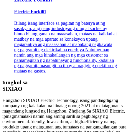
Electric Forkilft
Bilang isang interface sa pagitan ng baterya at ng
sasakyan, ang pang-industriyang plug at socket ay
binuo bilang ganap na maaasahan, mataas na kalidad at
matibay na mga aparato sa koneksyon upang
magarantiya ang maaasahan at mababang pagkawala
ng paggamit ng elektrikal na enerhiya.Natutugunan
namin ang mga kinakailangan ng mga customer sa
pamamagitan ng napatunayang functionality, kadalian
ng paggamit, masungit na tibay at pagiging epektibo ng
mataas na gastos.
tungkol sa
SIXIAO
Hangzhou SIXIAO Electric Technology, isang pandaigdigang
kumpanya ng kalakalan na itinatag noong 2021 at matatagpuan sa
magandang lungsod ng Hangzhou, Zhejiang.Sa SIXIAO Electric,
ipinagmamalaki namin ang aming sarili sa pagbibigay ng
environmental-friendly, low-carbon, at high-efficiency na mga
produkto upang matugunan ang tumataas na pangangailangan para