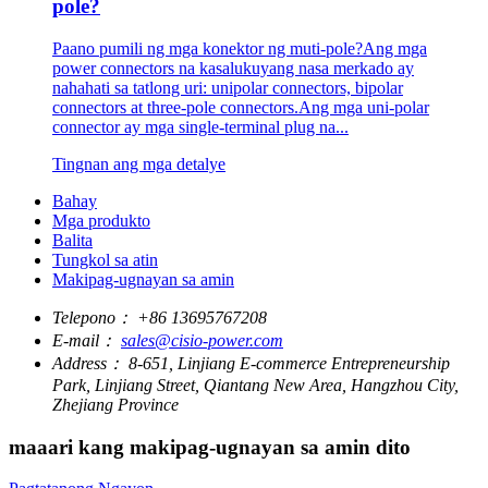
pole?
Paano pumili ng mga konektor ng muti-pole?Ang mga
power connectors na kasalukuyang nasa merkado ay
nahahati sa tatlong uri: unipolar connectors, bipolar
connectors at three-pole connectors.Ang mga uni-polar
connector ay mga single-terminal plug na...
Tingnan ang mga detalye
Bahay
Mga produkto
Balita
Tungkol sa atin
Makipag-ugnayan sa amin
Telepono：
+86 13695767208
E-mail：
sales@cisio-power.com
Address：
8-651, Linjiang E-commerce Entrepreneurship
Park, Linjiang Street, Qiantang New Area, Hangzhou City,
Zhejiang Province
maaari kang makipag-ugnayan sa amin dito