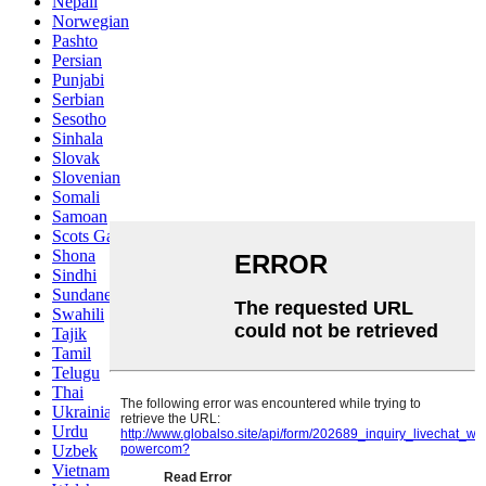
Nepali
Norwegian
Pashto
Persian
Punjabi
Serbian
Sesotho
Sinhala
Slovak
Slovenian
Somali
Samoan
Scots Gaelic
Shona
Sindhi
Sundanese
Swahili
Tajik
Tamil
Telugu
Thai
Ukrainian
Urdu
Uzbek
Vietnamese