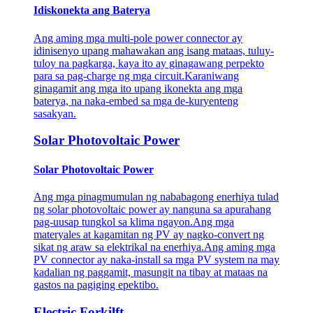
Idiskonekta ang Baterya
Ang aming mga multi-pole power connector ay
idinisenyo upang mahawakan ang isang mataas, tuluy-
tuloy na pagkarga, kaya ito ay ginagawang perpekto
para sa pag-charge ng mga circuit.Karaniwang
ginagamit ang mga ito upang ikonekta ang mga
baterya, na naka-embed sa mga de-kuryenteng
sasakyan.
Solar Photovoltaic Power
Solar Photovoltaic Power
Ang mga pinagmumulan ng nababagong enerhiya tulad
ng solar photovoltaic power ay nanguna sa apurahang
pag-uusap tungkol sa klima ngayon.Ang mga
materyales at kagamitan ng PV ay nagko-convert ng
sikat ng araw sa elektrikal na enerhiya.Ang aming mga
PV connector ay naka-install sa mga PV system na may
kadalian ng paggamit, masungit na tibay at mataas na
gastos na pagiging epektibo.
Electric Forkilft